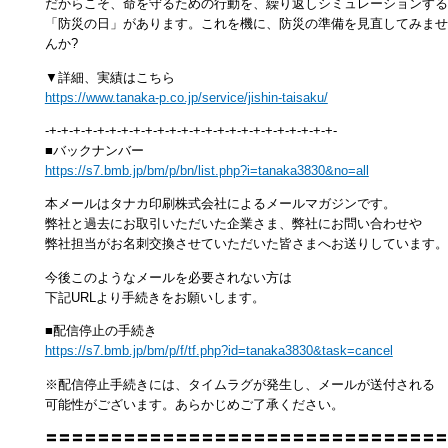
だからこそ、命を守るための行動を、繰り返しシミュレーションする
「防災の日」があります。これを機に、防災の準備を見直してみませ
んか?
▼詳細、実績はこちら
https://www.tanaka-p.co.jp/service/jishin-taisaku/
-+-+-+-+-+-+-+-+-+-+-+-+-+-+-+-+-+-+-+-+-+-+-+-+-
■バックナンバー
https://s7.bmb.jp/bm/p/bn/list.php?i=tanaka3830&no=all
本メールはタナカ印刷株式会社によるメールマガジンです。
弊社と過去にお取引いただいた企業さま、弊社にお問い合わせや
弊社担当がお名刺交換させていただいた皆さまへお送りしています。
今後このようなメールを必要されない方は
下記URLより手続きをお願いします。
■配信停止の手続き
https://s7.bmb.jp/bm/p/f/tf.php?id=tanaka3830&task=cancel
※配信停止手続きには、タイムラグが発生し、メールが送付される
可能性がございます。あらかじめご了承ください。
〓〓〓〓〓〓〓〓〓〓〓〓〓〓〓〓〓〓〓〓〓〓〓〓〓〓〓〓〓〓〓