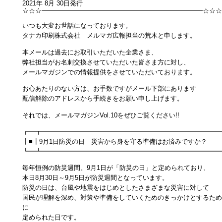
2021年 8月 30日発行
☆☆☆━━━━━━━━━━━━━━━━━━━━━━━━━☆☆☆
いつも大変お世話になっております。
タナカ印刷株式会社 メルマガ広報担当の荒木と申します。
本メールは過去にお取引いただいた企業さま、
弊社担当がお名刺交換させていただいた皆さま方に対し、
メールマガジンでの情報提供をさせていただいております。
お心あたりのない方は、お手数ですがメール下部にあります
配信解除のアドレスから手続きをお願い申し上げます。
それでは、メールマガジンVol.10をぜひご覧ください!!
┏━┳━━━━━━━━━━━━━━━━━━━━━━━━━━━━
┃■┃9月1日防災の日 災害から身を守る準備はお済みですか？
┗━┻━━━━━━━━━━━━━━━━━━━━━━━━━━━━
毎年恒例の防災週間。9月1日が「防災の日」と定められており、
本日8月30日～9月5日が防災週間となっています。
防災の日は、台風や地震をはじめとしたさまざまな災害に対して
国民が理解を深め、対策や準備をしていくためのきっかけとするため
に
定められた日です。