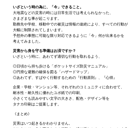
いざという時の為に、「今」できること。
大地震などの災害の時には日常生活では考えられなかった、
さまざまな事が起こります。
勤務先や学校、移動中での被災は情報の途絶により、すべての行動が
大幅に制限されてしまいます。
予想外の事態に可能な限り対応できるように「今」何が出来るかを
考えてみました。
災害から身を守る準備はお済ですか？
いざという時に、あわてず適切な行動を取れるよう、
◎日頃から持ち歩ける「ポケットサイズ防災マニュアル」
◎円滑な避難の確保を図る「ハザードマップ」
◎あわてず、すばやく行動するための『行動原則』、『心得』
企業・学校・マンション等、それぞれのコミュニティに合わせて、
耐水性・耐久性に優れたユポ紙での印刷、
小さくても読みやすい文字の大きさ、配色・デザイン等を
タナカ印刷はご提案します。
《まとめ》
災害はいつ起きるかわかりません。