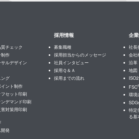
採用情報
企業
品質チェック
募集職種
社長
ン制作
採用担当からのメッセージ
会社
ーサルデザイン
社員インタビュー
沿革
採用Ｑ＆Ａ
地図
ニング
採用までの流れ
ISO
ポイント制作
FSC
オフセット印刷
環境
オンデマンド印刷
SDG
災害対策用印刷
特定
る基
作
ム開発