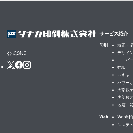
サービス紹介
印刷
校正・
デザイ
公式SNS
ユニバ
翻訳
スキャ
パワー
大部数
少部数
地震・
Web
Web制
システ