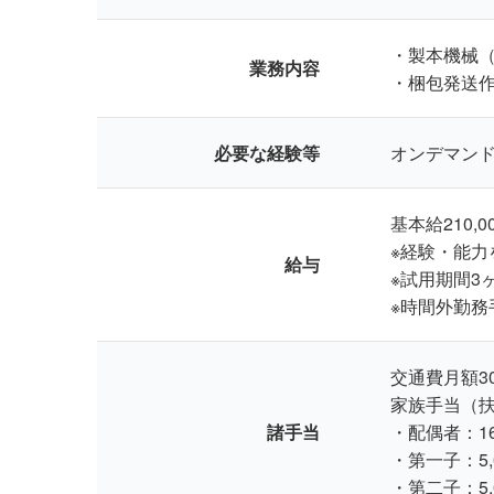
・製本機械
業務内容
・梱包発送
必要な経験等
オンデマン
基本給210,00
※経験・能
給与
※試用期間3
※時間外勤務
交通費月額30
家族手当（
諸手当
・配偶者：16
・第一子：5,
・第二子：5,